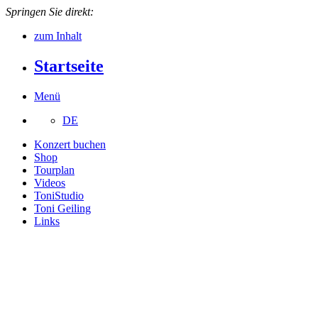
Springen Sie direkt:
zum Inhalt
Startseite
Menü
DE
Konzert buchen
Shop
Tourplan
Videos
ToniStudio
Toni Geiling
Links