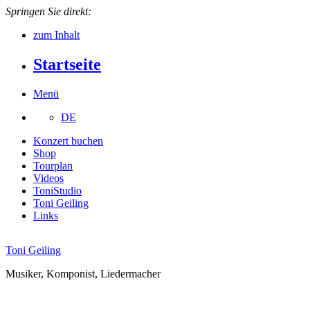
Springen Sie direkt:
zum Inhalt
Startseite
Menü
DE
Konzert buchen
Shop
Tourplan
Videos
ToniStudio
Toni Geiling
Links
Toni Geiling
Musiker, Komponist, Liedermacher