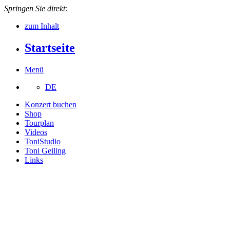
Springen Sie direkt:
zum Inhalt
Startseite
Menü
DE
Konzert buchen
Shop
Tourplan
Videos
ToniStudio
Toni Geiling
Links