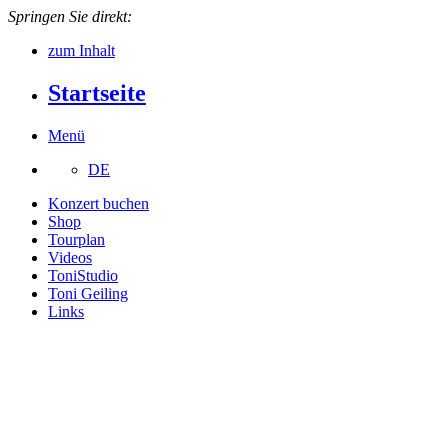
Springen Sie direkt:
zum Inhalt
Startseite
Menü
DE
Konzert buchen
Shop
Tourplan
Videos
ToniStudio
Toni Geiling
Links