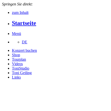
Springen Sie direkt:
zum Inhalt
Startseite
Menü
DE
Konzert buchen
Shop
Tourplan
Videos
ToniStudio
Toni Geiling
Links