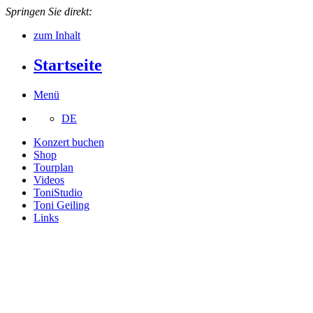
Springen Sie direkt:
zum Inhalt
Startseite
Menü
DE
Konzert buchen
Shop
Tourplan
Videos
ToniStudio
Toni Geiling
Links