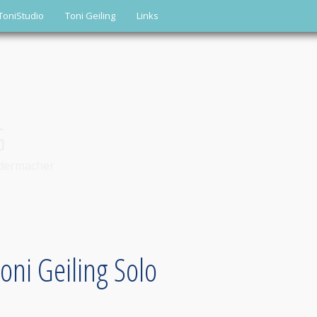
ToniStudio
Toni Geiling
Links
G
edermacher
Toni Geiling Solo