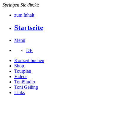
Springen Sie direkt:
zum Inhalt
Startseite
Menü
DE
Konzert buchen
Shop
Tourplan
Videos
ToniStudio
Toni Geiling
Links