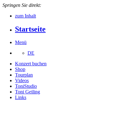
Springen Sie direkt:
zum Inhalt
Startseite
Menü
DE
Konzert buchen
Shop
Tourplan
Videos
ToniStudio
Toni Geiling
Links