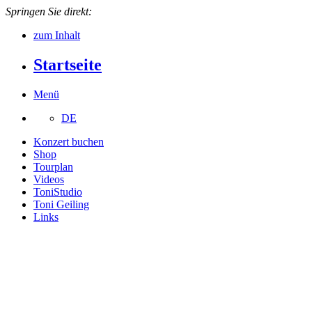
Springen Sie direkt:
zum Inhalt
Startseite
Menü
DE
Konzert buchen
Shop
Tourplan
Videos
ToniStudio
Toni Geiling
Links