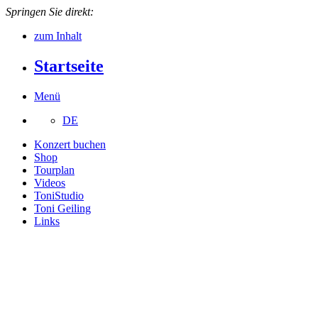
Springen Sie direkt:
zum Inhalt
Startseite
Menü
DE
Konzert buchen
Shop
Tourplan
Videos
ToniStudio
Toni Geiling
Links