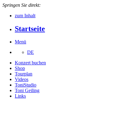
Springen Sie direkt:
zum Inhalt
Startseite
Menü
DE
Konzert buchen
Shop
Tourplan
Videos
ToniStudio
Toni Geiling
Links