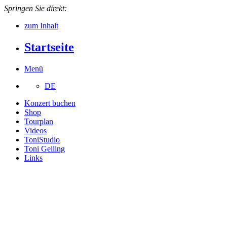
Springen Sie direkt:
zum Inhalt
Startseite
Menü
DE
Konzert buchen
Shop
Tourplan
Videos
ToniStudio
Toni Geiling
Links