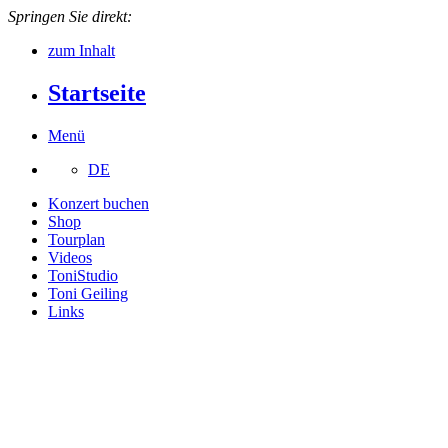
Springen Sie direkt:
zum Inhalt
Startseite
Menü
DE
Konzert buchen
Shop
Tourplan
Videos
ToniStudio
Toni Geiling
Links