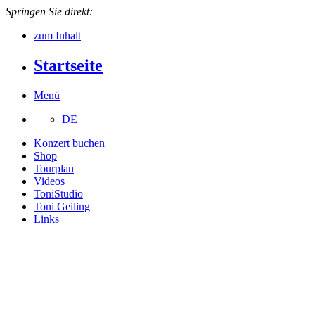
Springen Sie direkt:
zum Inhalt
Startseite
Menü
DE
Konzert buchen
Shop
Tourplan
Videos
ToniStudio
Toni Geiling
Links