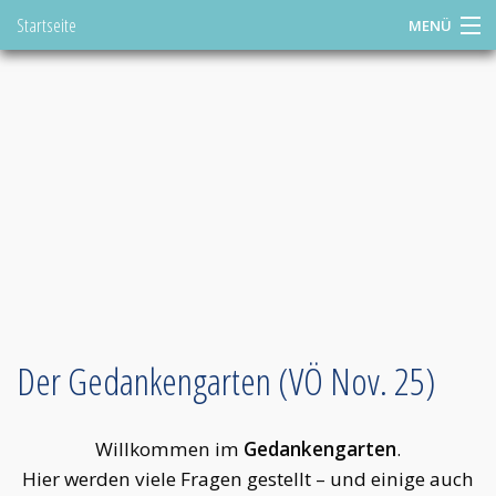
Springen
Startseite
MENÜ
Sie
direkt:
DE
zum
Inhalt
Konzert buchen
Shop
Tourplan
Videos
ToniStudio
Der Gedankengarten (VÖ Nov. 25)
Toni Geiling
Links
Willkommen im
Gedankengarten
.
Hier werden viele Fragen gestellt – und einige auch