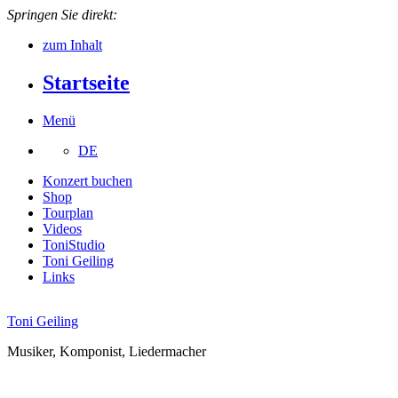
Springen Sie direkt:
zum Inhalt
Startseite
Menü
DE
Konzert buchen
Shop
Tourplan
Videos
ToniStudio
Toni Geiling
Links
Toni Geiling
Musiker, Komponist, Liedermacher