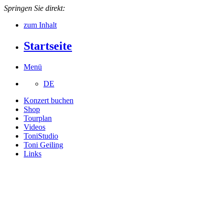
Springen Sie direkt:
zum Inhalt
Startseite
Menü
DE
Konzert buchen
Shop
Tourplan
Videos
ToniStudio
Toni Geiling
Links