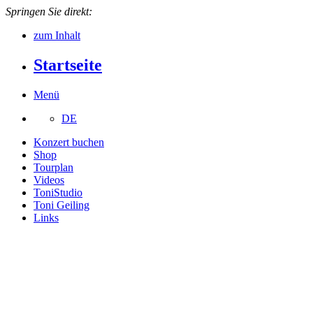
Springen Sie direkt:
zum Inhalt
Startseite
Menü
DE
Konzert buchen
Shop
Tourplan
Videos
ToniStudio
Toni Geiling
Links