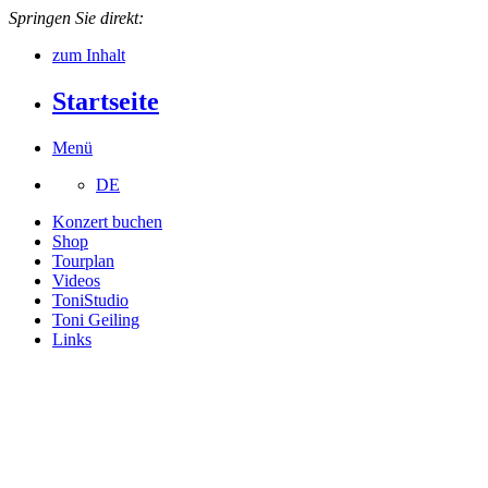
Springen Sie direkt:
zum Inhalt
Startseite
Menü
DE
Konzert buchen
Shop
Tourplan
Videos
ToniStudio
Toni Geiling
Links