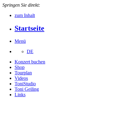
Springen Sie direkt:
zum Inhalt
Startseite
Menü
DE
Konzert buchen
Shop
Tourplan
Videos
ToniStudio
Toni Geiling
Links