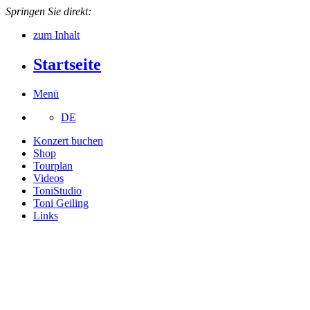
Springen Sie direkt:
zum Inhalt
Startseite
Menü
DE
Konzert buchen
Shop
Tourplan
Videos
ToniStudio
Toni Geiling
Links