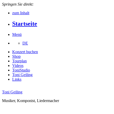
Springen Sie direkt:
zum Inhalt
Startseite
Menü
DE
Konzert buchen
Shop
Tourplan
Videos
ToniStudio
Toni Geiling
Links
Toni Geiling
Musiker, Komponist, Liedermacher