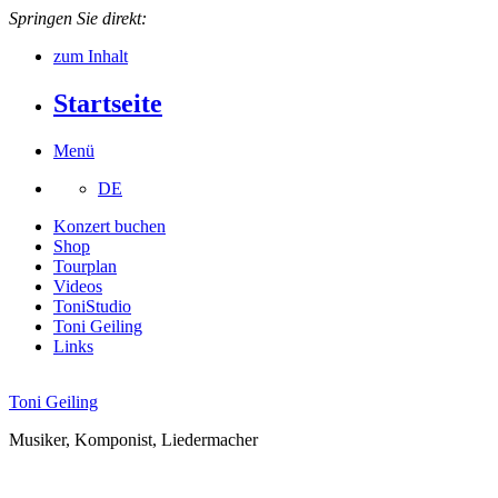
Springen Sie direkt:
zum Inhalt
Startseite
Menü
DE
Konzert buchen
Shop
Tourplan
Videos
ToniStudio
Toni Geiling
Links
Toni Geiling
Musiker, Komponist, Liedermacher