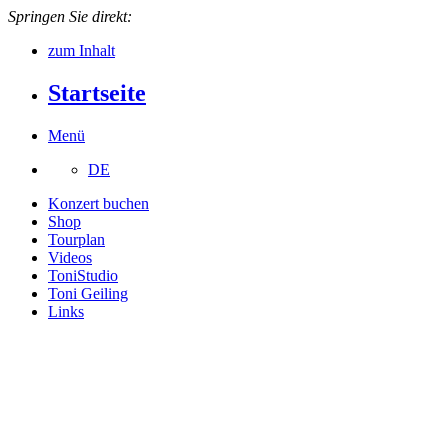
Springen Sie direkt:
zum Inhalt
Startseite
Menü
DE
Konzert buchen
Shop
Tourplan
Videos
ToniStudio
Toni Geiling
Links