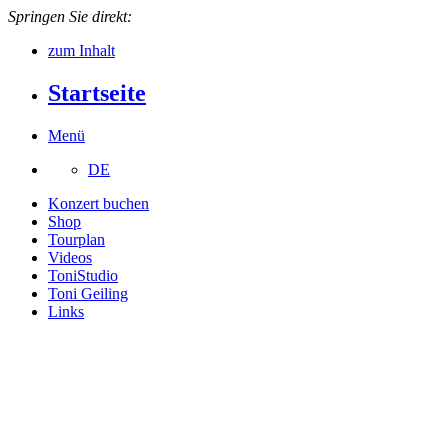
Springen Sie direkt:
zum Inhalt
Startseite
Menü
DE
Konzert buchen
Shop
Tourplan
Videos
ToniStudio
Toni Geiling
Links