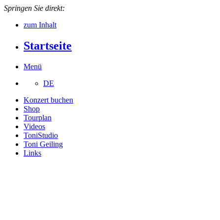
Springen Sie direkt:
zum Inhalt
Startseite
Menü
DE
Konzert buchen
Shop
Tourplan
Videos
ToniStudio
Toni Geiling
Links