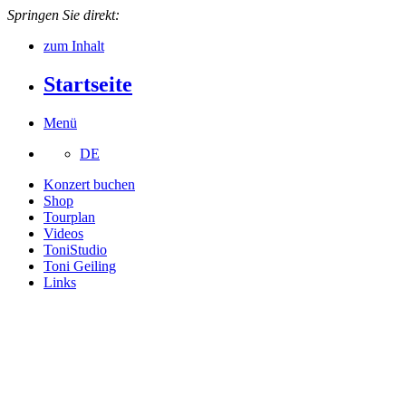
Springen Sie direkt:
zum Inhalt
Startseite
Menü
DE
Konzert buchen
Shop
Tourplan
Videos
ToniStudio
Toni Geiling
Links