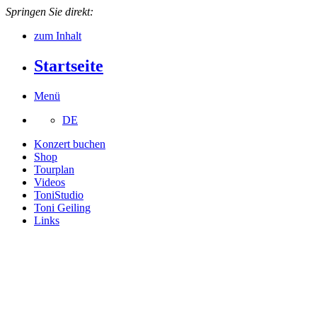
Springen Sie direkt:
zum Inhalt
Startseite
Menü
DE
Konzert buchen
Shop
Tourplan
Videos
ToniStudio
Toni Geiling
Links