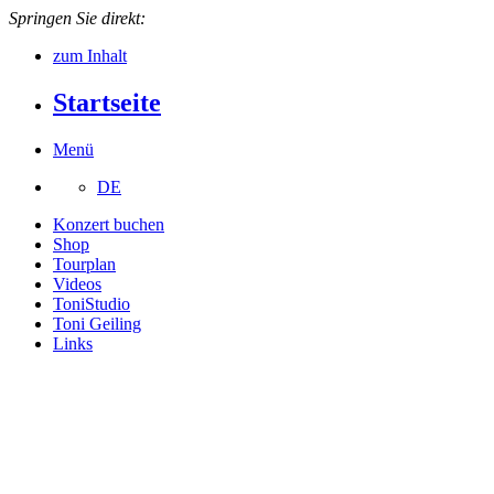
Springen Sie direkt:
zum Inhalt
Startseite
Menü
DE
Konzert buchen
Shop
Tourplan
Videos
ToniStudio
Toni Geiling
Links