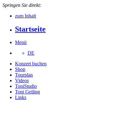
Springen Sie direkt:
zum Inhalt
Startseite
Menü
DE
Konzert buchen
Shop
Tourplan
Videos
ToniStudio
Toni Geiling
Links