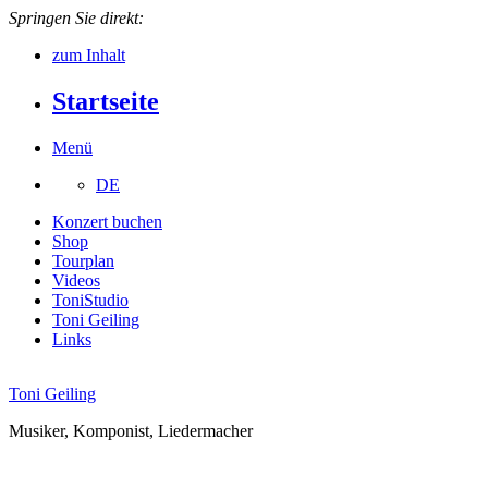
Springen Sie direkt:
zum Inhalt
Startseite
Menü
DE
Konzert buchen
Shop
Tourplan
Videos
ToniStudio
Toni Geiling
Links
Toni Geiling
Musiker, Komponist, Liedermacher