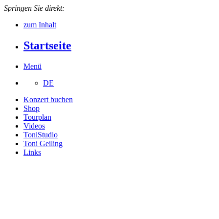
Springen Sie direkt:
zum Inhalt
Startseite
Menü
DE
Konzert buchen
Shop
Tourplan
Videos
ToniStudio
Toni Geiling
Links