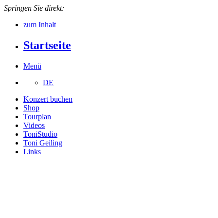
Springen Sie direkt:
zum Inhalt
Startseite
Menü
DE
Konzert buchen
Shop
Tourplan
Videos
ToniStudio
Toni Geiling
Links