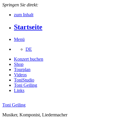
Springen Sie direkt:
zum Inhalt
Startseite
Menü
DE
Konzert buchen
Shop
Tourplan
Videos
ToniStudio
Toni Geiling
Links
Toni Geiling
Musiker, Komponist, Liedermacher