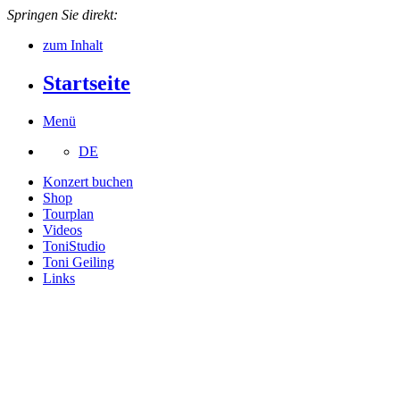
Springen Sie direkt:
zum Inhalt
Startseite
Menü
DE
Konzert buchen
Shop
Tourplan
Videos
ToniStudio
Toni Geiling
Links