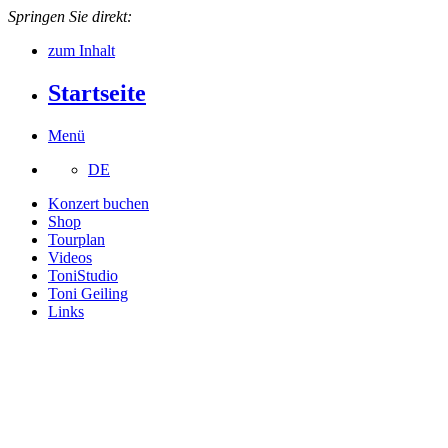
Springen Sie direkt:
zum Inhalt
Startseite
Menü
DE
Konzert buchen
Shop
Tourplan
Videos
ToniStudio
Toni Geiling
Links