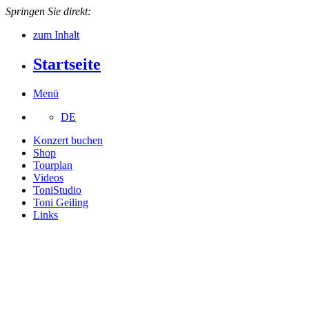
Springen Sie direkt:
zum Inhalt
Startseite
Menü
DE
Konzert buchen
Shop
Tourplan
Videos
ToniStudio
Toni Geiling
Links