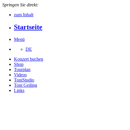
Springen Sie direkt:
zum Inhalt
Startseite
Menü
DE
Konzert buchen
Shop
Tourplan
Videos
ToniStudio
Toni Geiling
Links