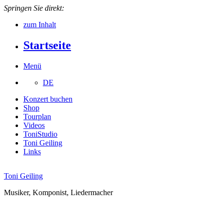
Springen Sie direkt:
zum Inhalt
Startseite
Menü
DE
Konzert buchen
Shop
Tourplan
Videos
ToniStudio
Toni Geiling
Links
Toni Geiling
Musiker, Komponist, Liedermacher