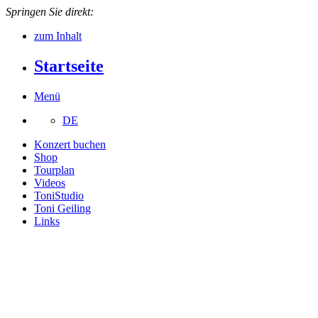
Springen Sie direkt:
zum Inhalt
Startseite
Menü
DE
Konzert buchen
Shop
Tourplan
Videos
ToniStudio
Toni Geiling
Links