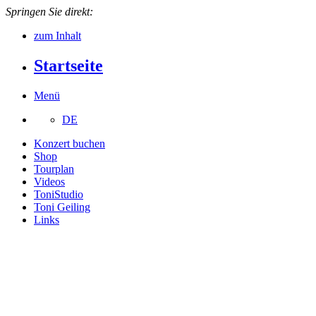
Springen Sie direkt:
zum Inhalt
Startseite
Menü
DE
Konzert buchen
Shop
Tourplan
Videos
ToniStudio
Toni Geiling
Links