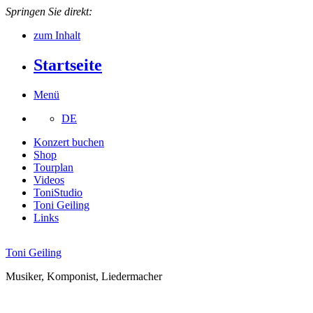
Springen Sie direkt:
zum Inhalt
Startseite
Menü
DE
Konzert buchen
Shop
Tourplan
Videos
ToniStudio
Toni Geiling
Links
Toni Geiling
Musiker, Komponist, Liedermacher