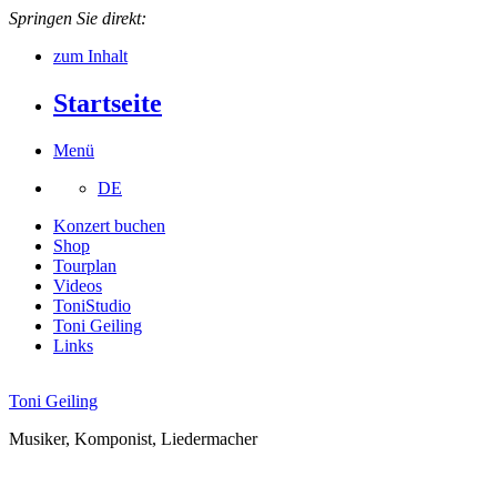
Springen Sie direkt:
zum Inhalt
Startseite
Menü
DE
Konzert buchen
Shop
Tourplan
Videos
ToniStudio
Toni Geiling
Links
Toni Geiling
Musiker, Komponist, Liedermacher