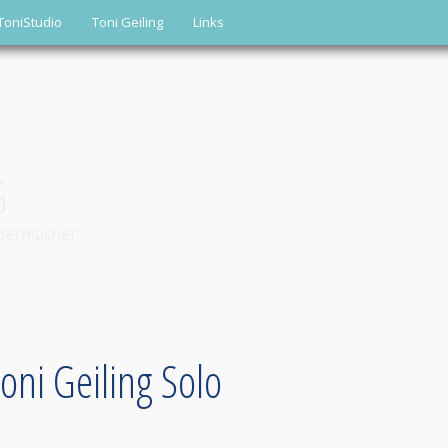
ToniStudio
Toni Geiling
Links
G
edermacher
Toni Geiling Solo