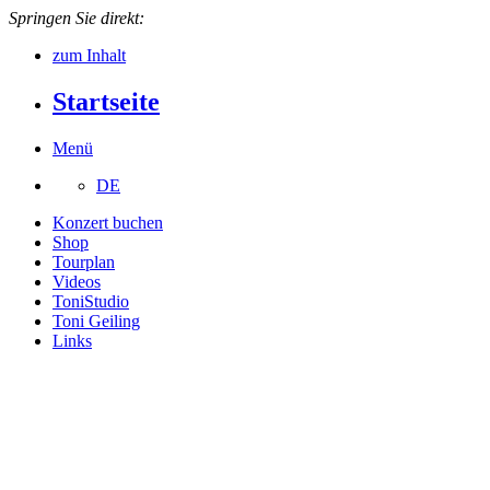
Springen Sie direkt:
zum Inhalt
Startseite
Menü
DE
Konzert buchen
Shop
Tourplan
Videos
ToniStudio
Toni Geiling
Links