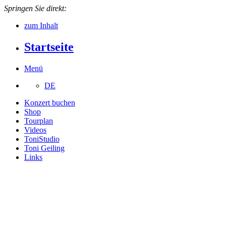
Springen Sie direkt:
zum Inhalt
Startseite
Menü
DE
Konzert buchen
Shop
Tourplan
Videos
ToniStudio
Toni Geiling
Links