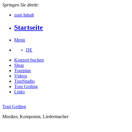
Springen Sie direkt:
zum Inhalt
Startseite
Menü
DE
Konzert buchen
Shop
Tourplan
Videos
ToniStudio
Toni Geiling
Links
Toni Geiling
Musiker, Komponist, Liedermacher