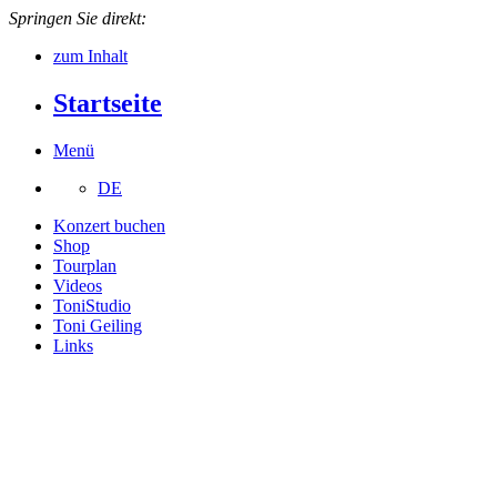
Springen Sie direkt:
zum Inhalt
Startseite
Menü
DE
Konzert buchen
Shop
Tourplan
Videos
ToniStudio
Toni Geiling
Links