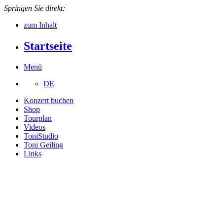
Springen Sie direkt:
zum Inhalt
Startseite
Menü
DE
Konzert buchen
Shop
Tourplan
Videos
ToniStudio
Toni Geiling
Links